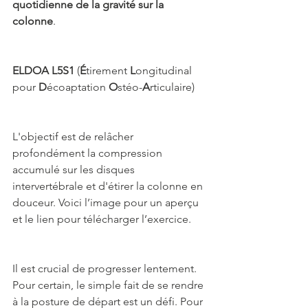
quotidienne de la gravité sur la 
colonne
.
ELDOA L5S1
 (
É
tirement 
L
ongitudinal 
pour 
D
écoaptation 
O
stéo-
A
rticulaire)
L'objectif est de relâcher 
profondément la compression 
accumulé sur les disques 
intervertébrale et d'étirer la colonne en 
douceur. Voici l’image pour un aperçu 
et le lien pour télécharger l’exercice. 
Il est crucial de progresser lentement. 
Pour certain, le simple fait de se rendre 
à la posture de départ est un défi. Pour 