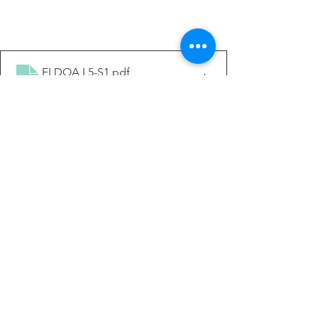
ELDOA L5-S1
.pdf
Télécharger PDF • 1.20MB
Voir tout
Posts récents