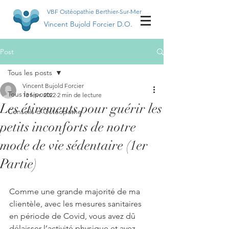
VBF Ostéopathie Berthier-Sur-Mer
Vincent Bujold Forcier D.O.
Post
Tous les posts
Vincent Bujold Forcier
Tous les posts
13 févr. 2022
2 min de lecture
Les étirements pour guérir les
Conseils d'Ostéopathe
petits inconforts de notre
mode de vie sédentaire (1er
Partie)
Comme une grande majorité de ma 
clientèle, avec les mesures sanitaires 
en période de Covid, vous avez dû 
délaisser l’activité physique et avez 