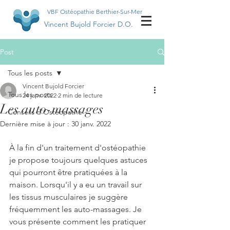
VBF Ostéopathie Berthier-Sur-Mer
Vincent Bujold Forcier D.O.
Post
Tous les posts
Vincent Bujold Forcier
Tous les posts
24 janv. 2022
2 min de lecture
Les auto-massages
Conseils d'Ostéopathe
Dernière mise à jour :
30 janv. 2022
À la fin d'un traitement d'ostéopathie 
je propose toujours quelques astuces 
qui pourront être pratiquées à la 
maison. Lorsqu'il y a eu un travail sur 
les tissus musculaires je suggère 
fréquemment les auto-massages. Je 
vous présente comment les pratiquer 